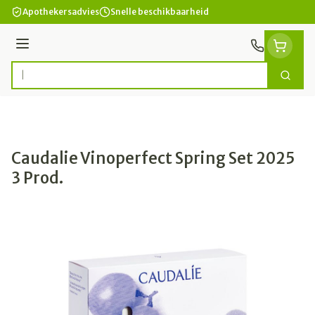
Ga naar de inhoud
Apothekersadvies
Snelle beschikbaarheid
Menu
Zoek
Product, merk, categorie...
Caudalie Vinoperfect Spring Set 2025
3 Prod.