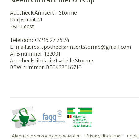
Neem contact met ons op
Apotheek Annaert - Storme
Dorpstraat 41
2811
Leest
Telefoon:
+32 15 27 75 24
E-mailadres:
apotheekannaertstorme@
gmail.com
APB nummer:
122001
Apotheek titularis:
Isabelle Storme
BTW nummer:
BE0433016710
Algemene verkoopsvoorwaarden
Privacy disclaimer
Cooki