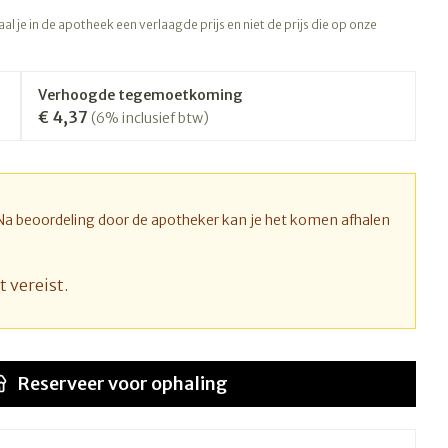
rapie
Toon meer
l je in de apotheek een verlaagde prijs en niet de prijs die op onze
Diagnosetesten en
 stress
Vlooien en teken
meetapparatuur
Oren
Mond en keel
Verhoogde tegemoetkoming
€ 4,37
Alcoholtest
(6% inclusief btw)
ng
Oordopjes
Zuigtabletten
therapie -
Mond, muil of snavel
Bloeddrukmeter
ls
d
 en -druppels
Oorreiniging
Spray - oplossing
Cholesteroltest
l
zen
Oordruppels
Hartslagmeter
 Na beoordeling door de apotheker kan je het komen afhalen
n
hulpmiddelen
Toon meer
t vereist.
Ergonomie
nning en -
Zonnebescherming
Aambeien
s
Reserveer
voor ophaling
Ademhaling en zuurstof
che
Aftersun
je
Badkamer
Lippen