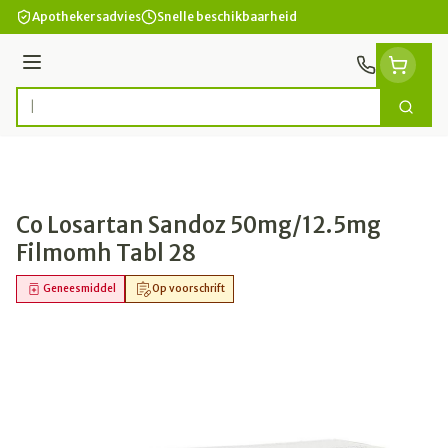
Ga naar de inhoud
Apothekersadvies
Snelle beschikbaarheid
Menu
Zoek
Product, merk, categorie...
Co Losartan Sandoz 50mg/12.5mg
Filmomh Tabl 28
Geneesmiddel
Op voorschrift