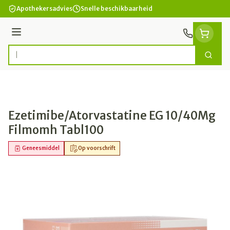
Ga naar de inhoud
Apothekersadvies
Snelle beschikbaarheid
Menu
Zoek
Product, merk, categorie...
Ezetimibe/Atorvastatine EG 10/40Mg
Filmomh Tabl100
Geneesmiddel
Op voorschrift