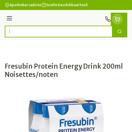
Ga naar de inhoud
Apothekersadvies
Snelle beschikbaarheid
Menu
Zoek
Product, merk, categorie...
Fresubin Protein Energy Drink 200ml
Noisettes/noten