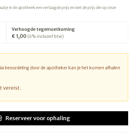
rapie
Toon meer
l je in de apotheek een verlaagde prijs en niet de prijs die op onze
Diagnosetesten en
 stress
Vlooien en teken
meetapparatuur
Oren
Mond en keel
Verhoogde tegemoetkoming
€ 1,00
Alcoholtest
(6% inclusief btw)
ng
Oordopjes
Zuigtabletten
therapie -
Mond, muil of snavel
Bloeddrukmeter
ls
d
 en -druppels
Oorreiniging
Spray - oplossing
Cholesteroltest
l
zen
Oordruppels
Hartslagmeter
 Na beoordeling door de apotheker kan je het komen afhalen
n
hulpmiddelen
Toon meer
t vereist.
Ergonomie
nning en -
Zonnebescherming
Aambeien
s
Reserveer
voor ophaling
Ademhaling en zuurstof
che
Aftersun
je
Badkamer
Lippen