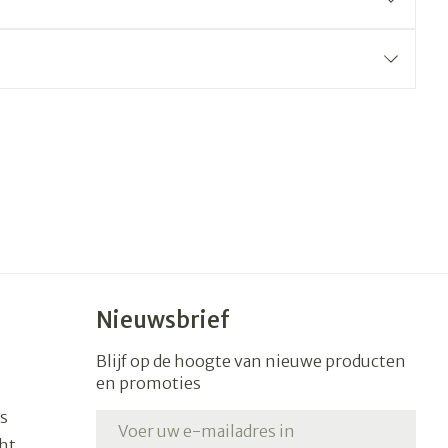
erende
Parfums en
geurproducten
Nieuwsbrief
CBD
Blijf op de hoogte van nieuwe producten
en promoties
s
E-mail adres
ht