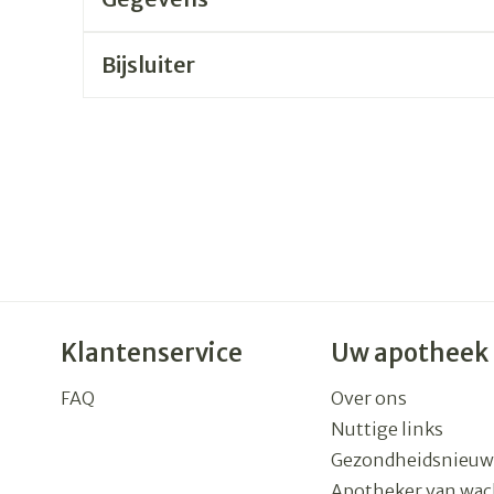
rging
Supplementen
Insectenw
Bijsluiter
n
Mondmaskers
middelen
nissen
 -
uid
id
Klantenservice
Uw apotheek
Zelfbruiner
Scheren
FAQ
Over ons
Nuttige links
Gezondheidsnieuw
Apotheker van wac