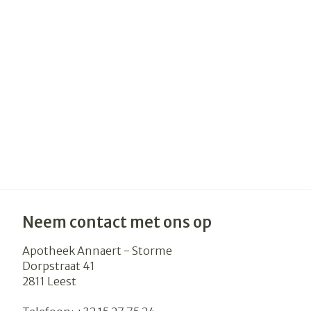
Haar
Gezichtsverzo
Pillendozen e
accessoires
Pigmentstoor
Gevoelige huid
geïrriteerde h
Gemengde hu
Doffe huid
Toon meer
Neem contact met ons op
Snurken
Apotheek Annaert - Storme
Dorpstraat 41
2811
Leest