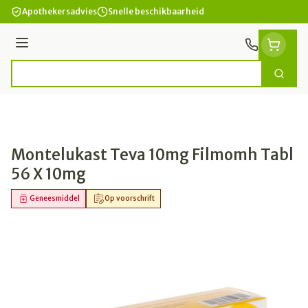
Ga naar de inhoud
Apothekersadvies
Snelle beschikbaarheid
Menu
Zoek
Product, merk, categorie...
Montelukast Teva 10mg Filmomh Tabl
56 X 10mg
Geneesmiddel
Op voorschrift