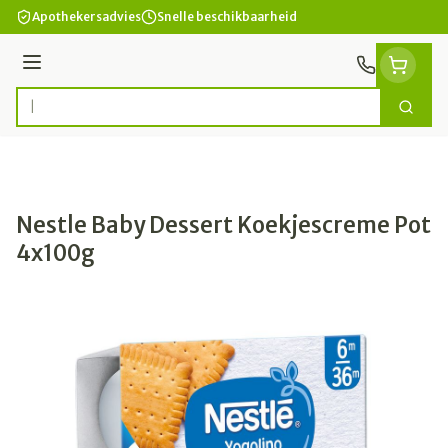
Ga naar de inhoud
Apothekersadvies
Snelle beschikbaarheid
Menu
Zoek
Product, merk, categorie...
Nestle Baby Dessert Koekjescreme Pot
4x100g