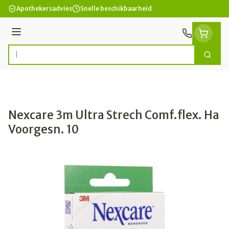
Ga naar de inhoud
Apothekersadvies
Snelle beschikbaarheid
Menu
Zoek
Product, merk, categorie...
Nexcare 3m Ultra Strech Comf.flex. Ha
Voorgesn. 10