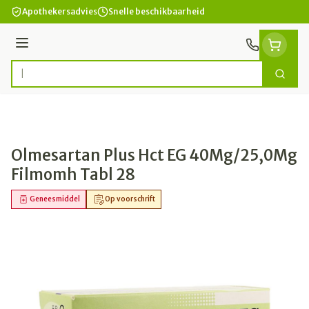
Ga naar de inhoud
Apothekersadvies
Snelle beschikbaarheid
Menu
Zoek
Product, merk, categorie...
Olmesartan Plus Hct EG 40Mg/25,0Mg
Filmomh Tabl 28
Geneesmiddel
Op voorschrift