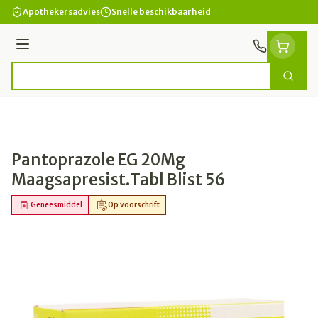
Ga naar de inhoud
Apothekersadvies
Snelle beschikbaarheid
Menu
Zoek
Product, merk, categorie...
Pantoprazole EG 20Mg
Maagsapresist.Tabl Blist 56
Geneesmiddel
Op voorschrift