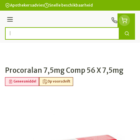
Ga naar de inhoud
Apothekersadvies
Snelle beschikbaarheid
Menu
Zoek
Product, merk, categorie...
Procoralan 7,5mg Comp 56 X 7,5mg
Geneesmiddel
Op voorschrift