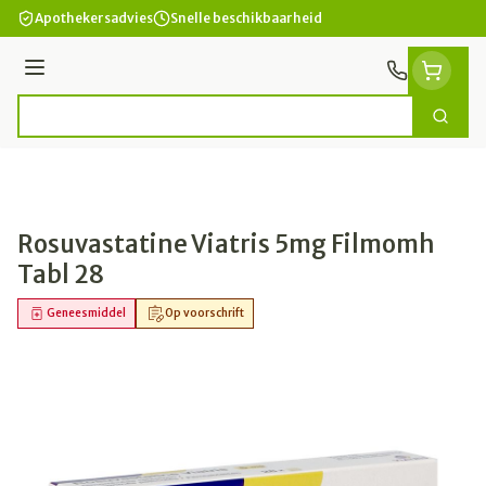
Ga naar de inhoud
Apothekersadvies
Snelle beschikbaarheid
Menu
Zoek
Product, merk, categorie...
Rosuvastatine Viatris 5mg Filmomh
Tabl 28
Geneesmiddel
Op voorschrift