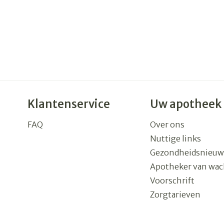
rging
Supplementen
Insectenw
n
Mondmaskers
middelen
nissen
 -
uid
id
Klantenservice
Uw apotheek
FAQ
Over ons
Nuttige links
Gezondheidsnieuw
Apotheker van wac
Zelfbruiner
Scheren
Voorschrift
Zorgtarieven