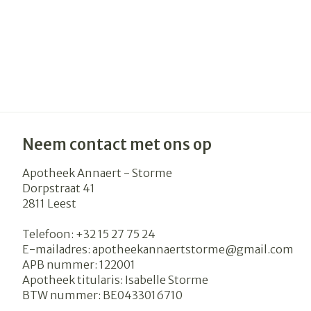
Haar
Gezichtsverzo
Pillendozen e
accessoires
Pigmentstoor
Gevoelige huid
geïrriteerde h
Gemengde hu
Neem contact met ons op
Doffe huid
Apotheek Annaert - Storme
Toon meer
Dorpstraat 41
2811
Leest
Telefoon:
+32 15 27 75 24
Snurken
E-mailadres:
apotheekannaertstorme@
gmail.com
APB nummer:
122001
Apotheek titularis:
Isabelle Storme
BTW nummer:
BE0433016710