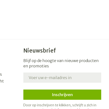
erende
Parfums en
geurproducten
Nieuwsbrief
Blijf op de hoogte van nieuwe producten
en promoties
s
E-mail adres
ht
CBD
Inschrijven
Door op inschrijven te klikken, schrijft u zich in