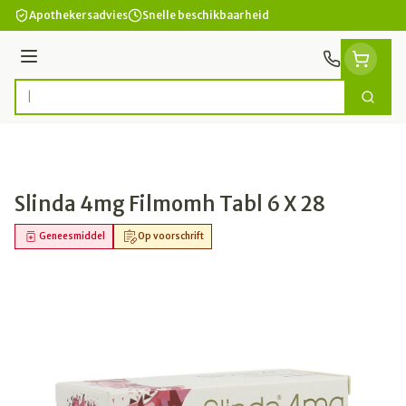
Ga naar de inhoud
Apothekersadvies
Snelle beschikbaarheid
Menu
Zoek
Product, merk, categorie...
Slinda 4mg Filmomh Tabl 6 X 28
Geneesmiddel
Op voorschrift