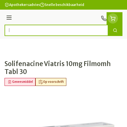
Ga naar de inhoud
Apothekersadvies
Snelle beschikbaarheid
Menu
Zoek
Product, merk, categorie...
Solifenacine Viatris 10mg Filmomh
Tabl 30
Geneesmiddel
Op voorschrift