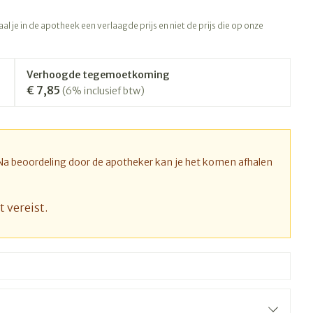
rapie
Toon meer
l je in de apotheek een verlaagde prijs en niet de prijs die op onze
Diagnosetesten en
 stress
Vlooien en teken
meetapparatuur
Oren
Mond en keel
Verhoogde tegemoetkoming
Alcoholtest
ng
Oordopjes
Zuigtabletten
€ 7,85
(6% inclusief btw)
therapie -
Mond, muil of snavel
Bloeddrukmeter
ls
d
 en -druppels
Oorreiniging
Spray - oplossing
Cholesteroltest
l
zen
Oordruppels
Hartslagmeter
n
hulpmiddelen
 Na beoordeling door de apotheker kan je het komen afhalen
Toon meer
t vereist.
Ergonomie
nning en -
Zonnebescherming
Aambeien
s
Ademhaling en zuurstof
che
Aftersun
je
Badkamer
Lippen