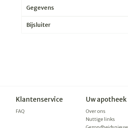
Gegevens
rging
Supplementen
Insectenw
n
Mondmaskers
middelen
Bijsluiter
nissen
 -
uid
id
Zelfbruiner
Scheren
Klantenservice
Uw apotheek
FAQ
Over ons
Nuttige links
Gezondheidsnieuw