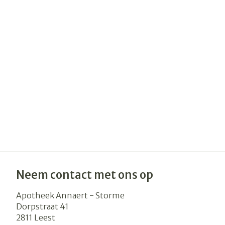
Haar
Gezichtsverzo
Pillendozen e
accessoires
Pigmentstoor
Gevoelige huid
geïrriteerde h
Gemengde hu
Doffe huid
Toon meer
Snurken
Neem contact met ons op
Apotheek Annaert - Storme
Dorpstraat 41
2811
Leest