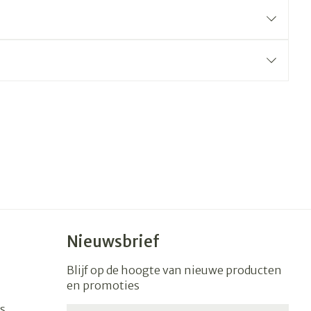
erende
Parfums en
geurproducten
CBD
Nieuwsbrief
Blijf op de hoogte van nieuwe producten
en promoties
s
E-mail adres