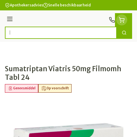
Ga naar de inhoud
Apothekersadvies
Snelle beschikbaarheid
Menu
Zoek
Product, merk, categorie...
Sumatriptan Viatris 50mg Filmomh
Tabl 24
Geneesmiddel
Op voorschrift