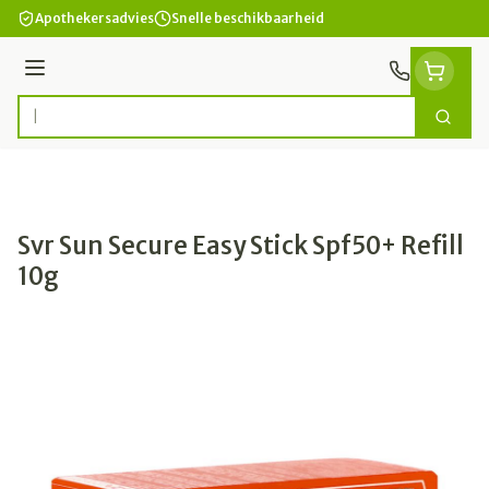
Ga naar de inhoud
Apothekersadvies
Snelle beschikbaarheid
Menu
Zoek
Product, merk, categorie...
Svr Sun Secure Easy Stick Spf50+ Refill
10g