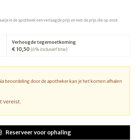
rapie
Toon meer
Diagnosetesten en
 stress
Vlooien en teken
l je in de apotheek een verlaagde prijs en niet de prijs die op onze
meetapparatuur
Oren
Mond en keel
Alcoholtest
ng
Oordopjes
Zuigtabletten
therapie -
Mond, muil of snavel
Verhoogde tegemoetkoming
Bloeddrukmeter
ls
d
 en -druppels
Oorreiniging
Spray - oplossing
€ 10,50
(6% inclusief btw)
Cholesteroltest
l
zen
Oordruppels
Hartslagmeter
n
hulpmiddelen
Toon meer
 Na beoordeling door de apotheker kan je het komen afhalen
t vereist.
Ergonomie
nning en -
Zonnebescherming
Aambeien
s
Ademhaling en zuurstof
che
Aftersun
je
Badkamer
Reserveer
voor ophaling
Lippen