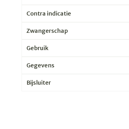
Contra indicatie
rging
Supplementen
Insectenw
n
Mondmaskers
middelen
nissen
Zwangerschap
 -
uid
Gebruik
id
Gegevens
Bijsluiter
Zelfbruiner
Scheren