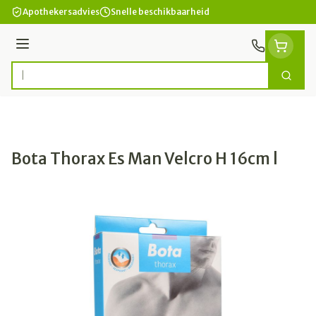
Ga naar de inhoud
Apothekersadvies
Snelle beschikbaarheid
Menu
Zoek
Product, merk, categorie...
Bota Thorax Es Man Velcro H 16cm l