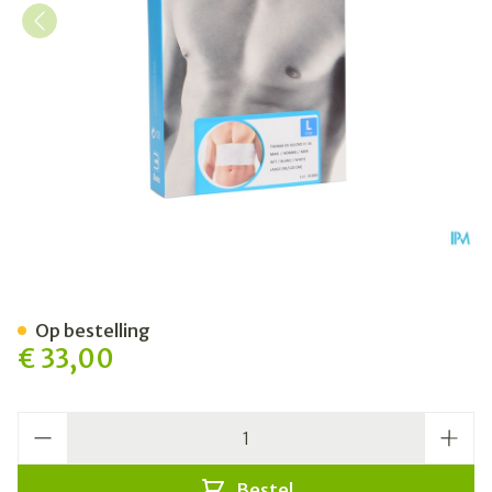
Bota Thorax Es Man Velcro H
Op bestelling
€ 33,00
Aantal
Bestel